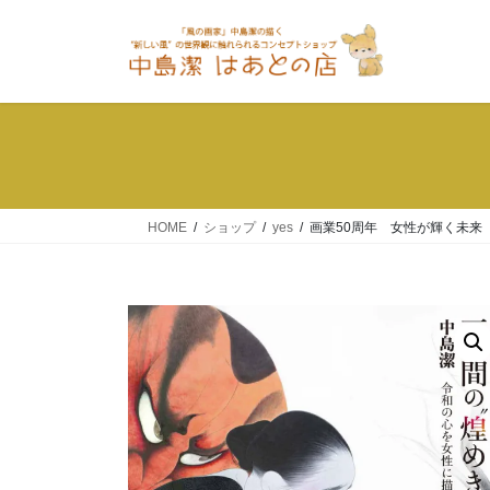
コ
ナ
ン
ビ
テ
ゲ
ン
ー
ツ
シ
へ
ョ
ス
ン
キ
に
ッ
移
HOME
ショップ
yes
画業50周年 女性が輝く未来
プ
動