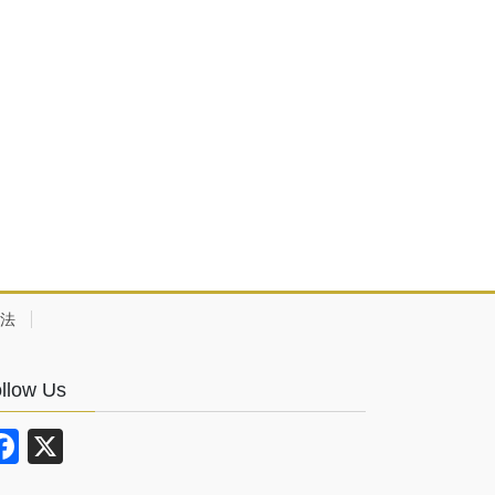
法
llow Us
F
X
a