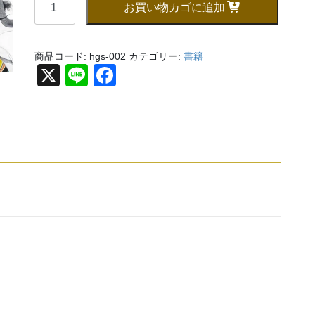
お買い物カゴに追加
業
50
周
商品コード:
hgs-002
カテゴリー:
書籍
年
X
Li
F
女
n
a
性
e
c
が
輝
e
く
b
未
o
来
一
o
瞬
k
間
の"煌
め
き”中
島