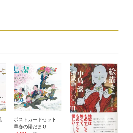
潔
令
和
の
心
を
女
性
に
描
く
個
風
ポストカードセット
早春の陽だまり