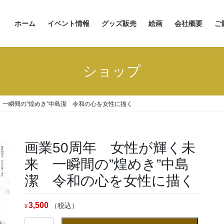
ホーム
イベント情報
グッズ販売
絵画
会社概要
ご
■
■
ショップ
■
■
■
■
 一瞬間の”煌めき”中島潔 令和の心を女性に描く
■
画業50周年 女性が輝く未
来 一瞬間の”煌めき”中島
潔 令和の心を女性に描く
3,500
（税込）
¥
画