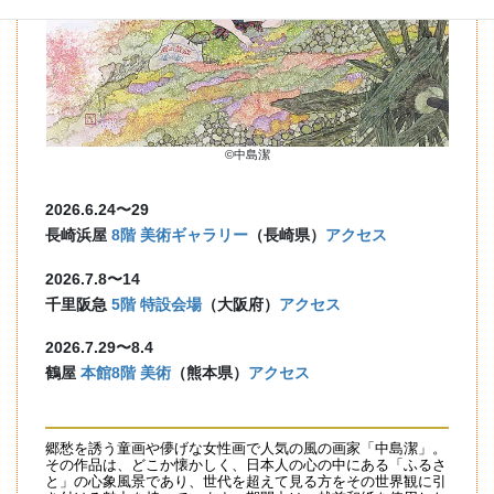
©中島潔
2026.6.24〜29
長崎浜屋
8階 美術ギャラリー
（長崎県）
アクセス
2026.7.8〜14
千里
阪急
5階 特設会場
（大阪府）
アクセス
2026.7.29〜8.4
鶴屋
本館8階 美術
（熊本県）
アクセス
郷愁を誘う童画や儚げな女性画で人気の風の画家「中島潔」。
その作品は、どこか懐かしく、日本人の心の中にある「ふるさ
と」の心象風景であり、世代を超えて見る方をその世界観に引