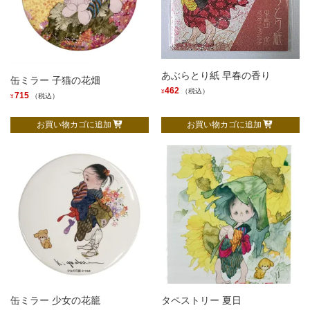
あぶらとり紙 早春の香り
缶ミラー 子猫の花畑
462
（税込）
¥
715
（税込）
¥
お買い物カゴに追加
お買い物カゴに追加
缶ミラー 少女の花籠
タペストリー 夏日