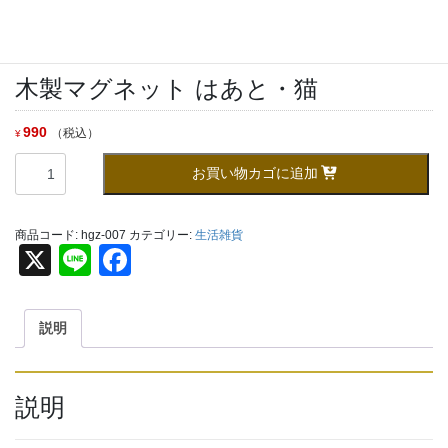
木製マグネット はあと・猫
990
（税込）
¥
木
お買い物カゴに追加
製
マ
グ
商品コード:
hgz-007
カテゴリー:
生活雑貨
ネ
X
Li
F
ッ
n
a
ト
は
e
c
説明
あ
e
と・
猫
b
個
説明
o