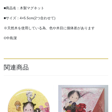
o
k
■商品名：木製マグネット
■サイズ：4×5.5cm(2つ合わせて)
※天然木を使用している為、色や木目に個体差があります
©中島潔
関連商品