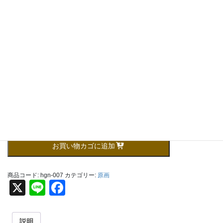
帰り道の夕日
990,000
（税込）
¥
在庫1個
帰
お買い物カゴに追加
り
道
の
商品コード:
hgn-007
カテゴリー:
原画
夕
X
Li
F
日
n
a
個
e
c
説明