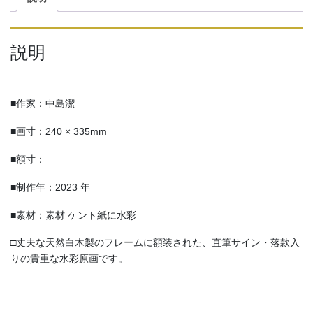
e
b
説明
o
o
k
■作家：中島潔
■画寸：240 × 335mm
■額寸：
■制作年：2023 年
■素材：素材 ケント紙に水彩
□丈夫な天然白木製のフレームに額装された、直筆サイン・落款入
りの貴重な水彩原画です。