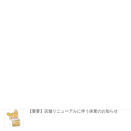
絵画
b
前の記事
o
新作水彩原画販売のご案内
o
k
告知
次の記事
中島潔 公式Instagram、開始!
最近の投稿
【重要】店舗リニューアルに伴う休業のお知らせ